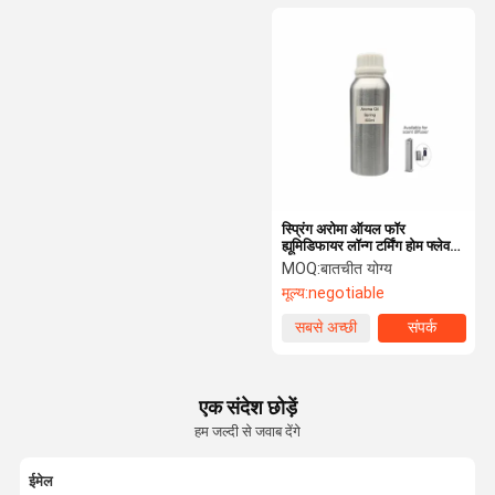
स्प्रिंग अरोमा ऑयल फॉर
ह्यूमिडिफायर लॉन्ग टर्मिंग होम फ्लेवर्स
ऑयल
MOQ:
बातचीत योग्य
मूल्य:
negotiable
सबसे अच्छी
संपर्क
कीमत
एक संदेश छोड़ें
हम जल्दी से जवाब देंगे
ईमेल