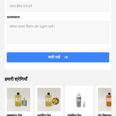
आवश्यकता
जारी रखें
हमारी श्रेणियाँ
घर
उत्पाद
वी.आर. शो
हमारे बारे में
खुशबूदार तेल
सुगंधित तेल
सुगंधित तेल
गंध विसारक ते