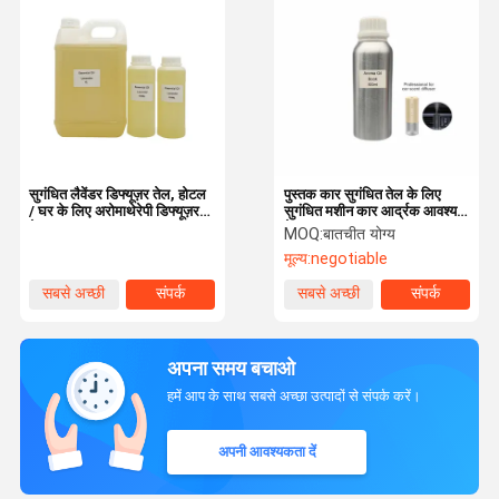
सुगंधित लैवेंडर डिफ्यूज़र तेल, होटल
पुस्तक कार सुगंधित तेल के लिए
/ घर के लिए अरोमाथेरेपी डिफ्यूज़र
सुगंधित मशीन कार आर्द्रक आवश्यक
तेल
तेल
MOQ:
बातचीत योग्य
मूल्य:
negotiable
सबसे अच्छी
संपर्क
सबसे अच्छी
संपर्क
कीमत
कीमत
अपना समय बचाओ
हमें आप के साथ सबसे अच्छा उत्पादों से संपर्क करें।
अपनी आवश्यकता दें