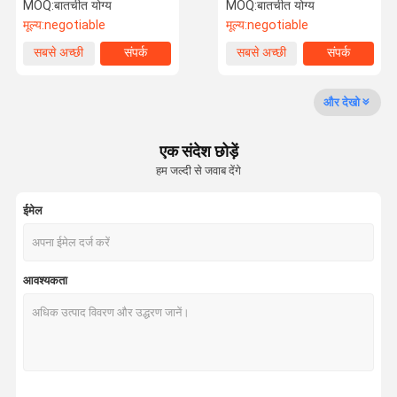
विसारक के लिए
MOQ:
बातचीत योग्य
MOQ:
बातचीत योग्य
मूल्य:
negotiable
मूल्य:
negotiable
कारखाने का दौरा
गुणवत्ता नियंत्रण
हमसे संपर्क करें
समाचार
सबसे अच्छी
संपर्क
सबसे अच्छी
संपर्क
कीमत
कीमत
और देखो
एक संदेश छोड़ें
मामले
उद्धरण मांगें
हम जल्दी से जवाब देंगे
खुशबूदार तेल
ईमेल
सुगंधित तेल
सुगंधित तेल
आवश्यकता
गंध विसारक तेल
अरोमा डिफ्यूज़र ऑयल
कार डिफ्यूज़र ऑयल