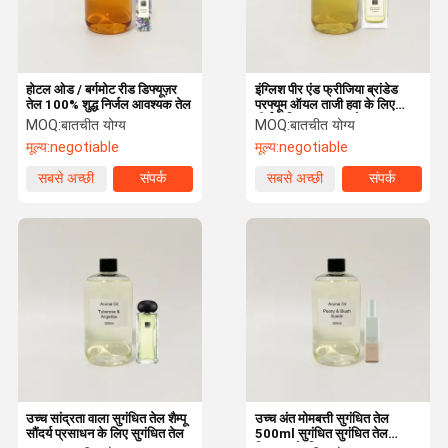
होटल ओड / बर्गमोट रीड डिफ्यूज़र
इंग्लिश पीर एंड फ्रीजिया ब्रांडेड
तेल 100% शुद्ध निर्जल आवश्यक तेल
परफ्यूम ऑयल ताजी हवा के लिए
दीर्घकालिक आवश्यक तेल
MOQ:
बातचीत योग्य
MOQ:
बातचीत योग्य
मूल्य:
negotiable
मूल्य:
negotiable
सबसे अच्छी
संपर्क
सबसे अच्छी
संपर्क
कीमत
कीमत
घर
उत्पाद
वी.आर. शो
हमारे बारे में
उच्च सांद्रता वाला सुगंधित तेल शैम्पू
उच्च अंत मोमबत्ती सुगंधित तेल
सौंदर्य प्रसाधन के लिए सुगंधित तेल
500ml सुगंधित सुगंधित तेल