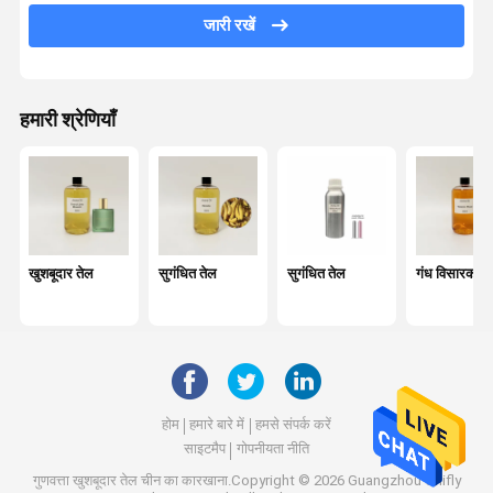
जारी रखें
रीड डिफ्यूज़र ऑयल
अल्ट्रासोनिक डिफ्यूज़र तेल
हमारी श्रेणियाँ
मोमबत्ती की खुशबू वाला तेल
इत्र तेल
आवश्यक तेल
सुगंध विसारक
खुशबूदार तेल
सुगंधित तेल
सुगंधित तेल
गंध विसारक ते
हवा ताज़ा करने वाला
गंध विसारक
खुशबू हवा मशीन
होम
हमारे बारे में
हमसे संपर्क करें
साइटमैप
गोपनीयता नीति
गुणवत्ता
खुशबूदार तेल
चीन का कारखाना.Copyright © 2026 Guangzhou Chifly