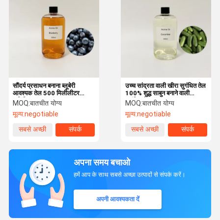
सौंदर्य प्रसाधन बनाना ब्लूबेरी
उच्च सांद्रता वाली खीरा सुगंधित तेल
आवश्यक तेल 500 मिलीलीटर
100% शुद्ध साबुन बनाने वाली
वाणिज्यिक उच्च सांद्रता आवश्यक
सुगंधित तेल
MOQ:
बातचीत योग्य
MOQ:
बातचीत योग्य
तेल
मूल्य:
negotiable
मूल्य:
negotiable
सबसे अच्छी
संपर्क
सबसे अच्छी
संपर्क
कीमत
कीमत
अपना समय बचाओ
हमें आप के साथ सबसे अच्छा उत्पादों से संपर्क करें।
अपनी आवश्यकता दें