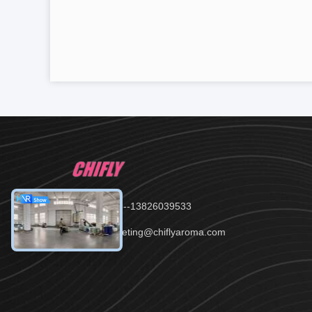
टेलीफोन：86--13826039533
ईमेल：marketing@chiflyaroma.com