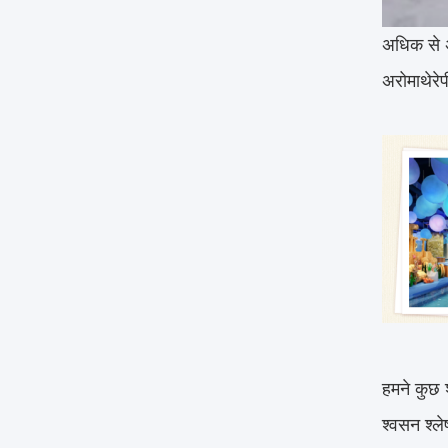
अधिक से अध
अरोमाथेरेप
हमने कुछ श
श्वसन श्ले