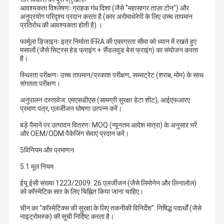
आवश्यकता विश्लेषणः ग्राहक गंध दिशा (जैसे "महासागर ताज़ा टोन") और
अनुप्रयोग परिदृश्य प्रदान करता है (कार अरोमाथेरेपी के लिए उच्च तापमान
प्रतिरोध की आवश्यकता होती है) ।
फार्मूला डिजाइनः इत्र निर्माता IFRA की एकाग्रता सीमा को ध्यान में रखते हुए
मसालों (जैसे सिट्रस हेड फ्राइंग + सैंडलवुड बेस फ्राइंग) का संयोजन करता
है।
स्थिरता परीक्षणः उच्च तापमान/प्रकाश परीक्षण, सब्सट्रेट (शराब, मोम) के साथ
संगतता परीक्षण।
अनुपालन दस्तावेज: एमएसडीएस (सामग्री सुरक्षा डेटा शीट), आईएफआरए
प्रमाण पत्र, एलर्जीजन घोषणा उत्पन्न करें।
बड़े पैमाने पर उत्पादन वितरणः MOQ (न्यूनतम आदेश मात्रा) के अनुसार भरें
और OEM/ODM पैकेजिंग सेवाएं प्रदान करें।
5विनियम और प्रमाणन
5.1 मूल नियम
ईयू ईसी संख्या 1223/2009: 26 एलर्जीजन (जैसे लिमोनेन और लिनालोल)
को कॉस्मेटिक सार के लिए चिह्नित किया जाना चाहिए।
चीन का "कॉस्मेटिक्स की सुरक्षा के लिए तकनीकी विनिर्देश": निषिद्ध पदार्थों (जैसे
नाइट्रोमस्क) की सूची निर्दिष्ट करता है।