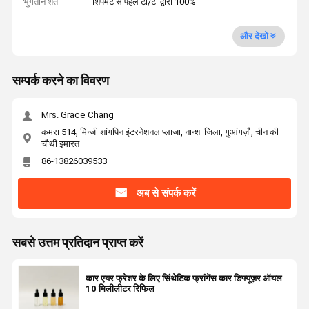
भुगतान शर्तें
शिपमेंट से पहले टी/टी द्वारा 100%
और देखो
सम्पर्क करने का विवरण
Mrs. Grace Chang
कमरा 514, मिन्जी शांगपिन इंटरनेशनल प्लाजा, नान्शा जिला, गुआंगज़ौ, चीन की
चौथी इमारत
86-13826039533
अब से संपर्क करें
सबसे उत्तम प्रतिदान प्राप्त करें
कार एयर फ्रेशर के लिए सिंथेटिक फ्रांगेंस कार डिफ्यूज़र ऑयल
10 मिलीलीटर रिफिल