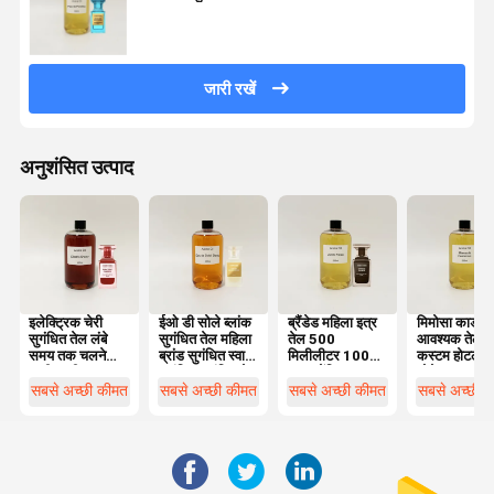
जारी रखें
अनुशंसित उत्पाद
इलेक्ट्रिक चेरी
ईओ डी सोले ब्लांक
ब्रैंडेड महिला इत्र
मिमोसा कार्डमो
सुगंधित तेल लंबे
सुगंधित तेल महिला
तेल 500
आवश्यक तेल
समय तक चलने
ब्रांड सुगंधित स्वाद
मिलीलीटर 100%
कस्टम होटल ह
वाली ताजी हवा
सुगंधित सुगंधित तेल
शुद्ध एसेंशियल
धोने आवश्यक त
सुगंधित तेल 100%
ऑयल फॉर
सबसे अच्छी कीमत
सबसे अच्छी कीमत
सबसे अच्छी कीमत
सबसे अच्छी 
शुद्ध
डिफ्यूज़र