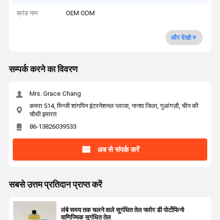
ब्रांड नाम
OEM ODM
और देखो
सम्पर्क करने का विवरण
Mrs. Grace Chang
कमरा 514, मिन्जी शांगपिन इंटरनेशनल प्लाजा, नान्शा जिला, गुआंगज़ौ, चीन की
चौथी इमारत
86-13826039533
अब से संपर्क करें
सबसे उत्तम प्रतिदान प्राप्त करें
लंबे समय तक चलने वाले सुगंधित तेल फ्लोर डी पोर्टोफिनो
वाणिज्यिक सुगंधित तेल