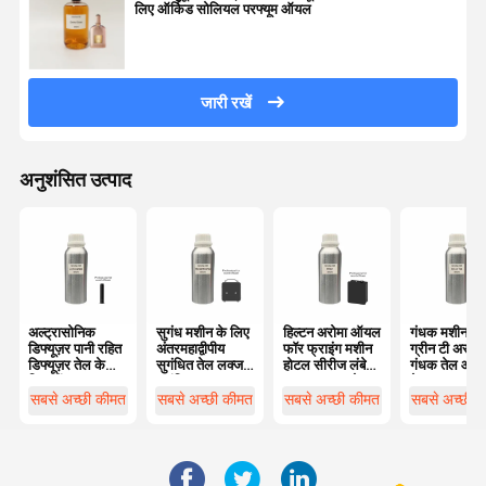
लिए ऑर्किड सोलियल परफ्यूम ऑयल
जारी रखें
अनुशंसित उत्पाद
अल्ट्रासोनिक
सुगंध मशीन के लिए
हिल्टन अरोमा ऑयल
गंधक मशीन के
डिफ्यूज़र पानी रहित
अंतरमहाद्वीपीय
फॉर फ्राइंग मशीन
ग्रीन टी अरोमा
डिफ्यूज़र तेल के
सुगंधित तेल लक्जरी
होटल सीरीज लंबे
गंधक तेल आवश
लिए नींबू घास
सुगंधित आवश्यक
समय तक चलने
तेल
सुगंधित तेल
तेल
वाले फ्राइंग ऑयल
सबसे अच्छी कीमत
सबसे अच्छी कीमत
सबसे अच्छी कीमत
सबसे अच्छी 