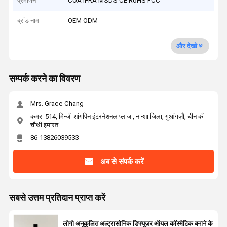
प्रमाणन
COA IFRA MSDS CE RoHS FCC
ब्रांड नाम
OEM ODM
और देखो
सम्पर्क करने का विवरण
Mrs. Grace Chang
कमरा 514, मिन्जी शांगपिन इंटरनेशनल प्लाजा, नान्शा जिला, गुआंगज़ौ, चीन की
चौथी इमारत
86-13826039533
अब से संपर्क करें
सबसे उत्तम प्रतिदान प्राप्त करें
लोगो अनुकूलित अल्ट्रासोनिक डिफ्यूज़र ऑयल कॉस्मेटिक बनाने के