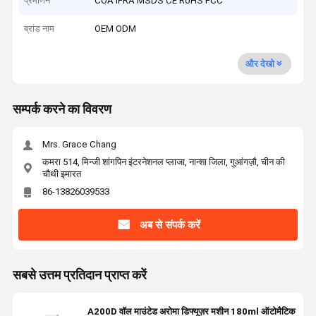
प्रमाणन
COA IFRA MSDS CE RoHS FCC
ब्रांड नाम
OEM ODM
और देखो
सम्पर्क करने का विवरण
Mrs. Grace Chang
कमरा 514, मिन्जी शांगपिन इंटरनेशनल प्लाजा, नान्शा जिला, गुआंगज़ौ, चीन की
चौथी इमारत
86-13826039533
अब से संपर्क करें
सबसे उत्तम प्रतिदान प्राप्त करें
A200D वॉल माउंटेड अरोमा डिफ्यूज़र मशीन 180ml ऑटोमैटिक