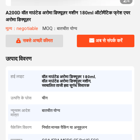
2
/
4
A200D वॉल माउंटेड अरोमा डिफ्यूज़र मशीन 180ml ऑटोमैटिक फ्रेश एयर
अरोमा डिफ्यूज़र
मूल्य：negotiable
MOQ：बातचीत योग्य
सबसे अच्छी कीमत
अब से संपर्क करें
उत्पाद विवरण
हाई लाइट
,
वॉल माउंटेड अरोमा डिफ्यूज़र 180ml
,
वॉल माउंटेड अरोमा डिफ्यूज़र मशीन
स्वचालित ताजी हवा सुगंध विसारक
उत्पत्ति के प्लेस
चीन
न्यूनतम आदेश
बातचीत योग्य
मात्रा
पैकेजिंग विवरण
निर्यात मानक पैकिंग या अनुकूलन