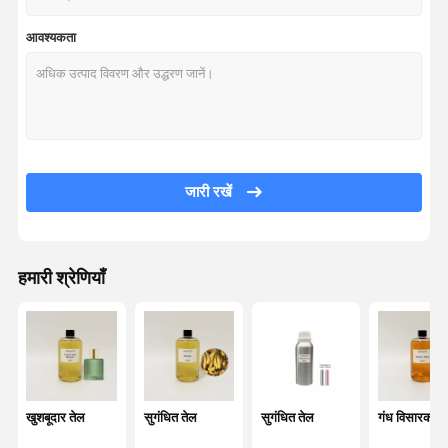
आवश्यकता
जारी रखें
हमारी श्रेणियाँ
खुशबूदार तेल
सुगंधित तेल
सुगंधित तेल
गंध विसारक ते