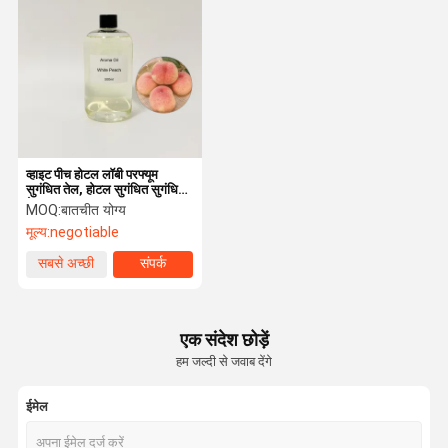
व्हाइट पीच होटल लॉबी परफ्यूम
सुगंधित तेल, होटल सुगंधित सुगंधित
तेल कस्टम
MOQ:
बातचीत योग्य
मूल्य:
negotiable
सबसे अच्छी
संपर्क
कीमत
एक संदेश छोड़ें
हम जल्दी से जवाब देंगे
ईमेल