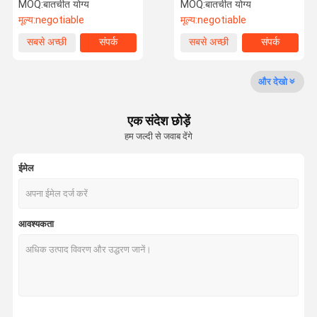
डिजाइनर इत्र तेल
MOQ:
बातचीत योग्य
MOQ:
बातचीत योग्य
मूल्य:
negotiable
मूल्य:
negotiable
कारखाने का दौरा
गुणवत्ता नियंत्रण
हमसे संपर्क करें
समाचार
सबसे अच्छी
संपर्क
सबसे अच्छी
संपर्क
कीमत
कीमत
और देखो
एक संदेश छोड़ें
मामले
उद्धरण मांगें
हम जल्दी से जवाब देंगे
खुशबूदार तेल
ईमेल
सुगंधित तेल
सुगंधित तेल
आवश्यकता
गंध विसारक तेल
अरोमा डिफ्यूज़र ऑयल
कार डिफ्यूज़र ऑयल