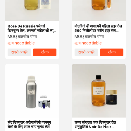
Rose De Russie फ्लेवर्स
मंदारिनो डी अमाल्फी महिला इत्र तेल
डिफ्यूज़र तेल, लक्जरी महिलाओं स्प्रे
500 मिलीलीटर शरीर इत्र तेल
बनाने के लिए परफ्यूम तेल
अत्यधिक केंद्रित
MOQ:
बातचीत योग्य
MOQ:
बातचीत योग्य
मूल्य:
negotiable
मूल्य:
negotiable
सबसे अच्छी
संपर्क
सबसे अच्छी
संपर्क
कीमत
कीमत
घर
उत्पाद
वी.आर. शो
हमारे बारे में
सेंट डिफ्यूज़र अरोमाथेरेपी परफ्यूम
उच्च सांद्रता कार डिफ्यूज़र तेल
तेलों के लिए लाल चाय सुगंध तेल
अनुकूलित Noir De Noir