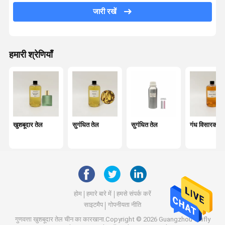
जारी रखें
रीड डिफ्यूज़र ऑयल
अल्ट्रासोनिक डिफ्यूज़र तेल
हमारी श्रेणियाँ
मोमबत्ती की खुशबू वाला तेल
इत्र तेल
आवश्यक तेल
सुगंध विसारक
खुशबूदार तेल
सुगंधित तेल
सुगंधित तेल
गंध विसारक ते
हवा ताज़ा करने वाला
गंध विसारक
खुशबू हवा मशीन
होम
हमारे बारे में
हमसे संपर्क करें
साइटमैप
गोपनीयता नीति
गुणवत्ता
खुशबूदार तेल
चीन का कारखाना.Copyright © 2026 Guangzhou Chifly