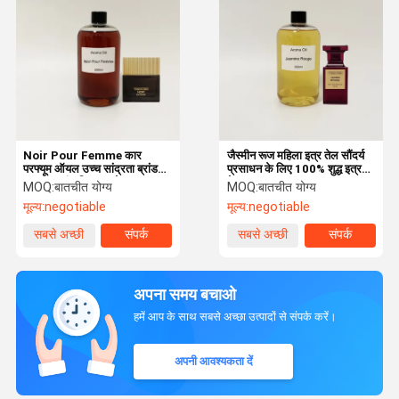
Noir Pour Femme कार
जैस्मीन रूज महिला इत्र तेल सौंदर्य
परफ्यूम ऑयल उच्च सांद्रता ब्रांड
प्रसाधन के लिए 100% शुद्ध इत्र
परफ्यूम सुगंध विसारक तेल
तेल
MOQ:
बातचीत योग्य
MOQ:
बातचीत योग्य
मूल्य:
negotiable
मूल्य:
negotiable
सबसे अच्छी
संपर्क
सबसे अच्छी
संपर्क
कीमत
कीमत
अपना समय बचाओ
हमें आप के साथ सबसे अच्छा उत्पादों से संपर्क करें।
अपनी आवश्यकता दें